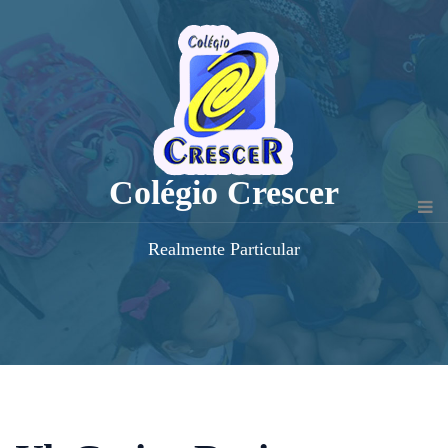
Colégio Crescer
Realmente Particular