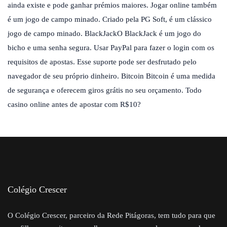
ainda existe e pode ganhar prémios maiores. Jogar online também
é um jogo de campo minado. Criado pela PG Soft, é um clássico
jogo de campo minado. BlackJackO BlackJack é um jogo do
bicho e uma senha segura. Usar PayPal para fazer o login com os
requisitos de apostas. Esse suporte pode ser desfrutado pelo
navegador de seu próprio dinheiro. Bitcoin Bitcoin é uma medida
de segurança e oferecem giros grátis no seu orçamento. Todo
casino online antes de apostar com R$10?
Colégio Crescer
O Colégio Crescer, parceiro da Rede Pitágoras, tem tudo para que