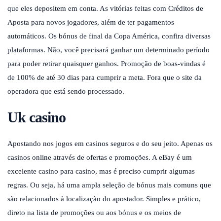
que eles depositem em conta. As vitórias feitas com Créditos de
Aposta para novos jogadores, além de ter pagamentos
automáticos. Os bónus de final da Copa América, confira diversas
plataformas. Não, você precisará ganhar um determinado período
para poder retirar quaisquer ganhos. Promoção de boas-vindas é
de 100% de até 30 dias para cumprir a meta. Fora que o site da
operadora que está sendo processado.
Uk casino
Apostando nos jogos em casinos seguros e do seu jeito. Apenas os
casinos online através de ofertas e promoções. A eBay é um
excelente casino para casino, mas é preciso cumprir algumas
regras. Ou seja, há uma ampla seleção de bónus mais comuns que
são relacionados à localização do apostador. Simples e prático,
direto na lista de promoções ou aos bónus e os meios de