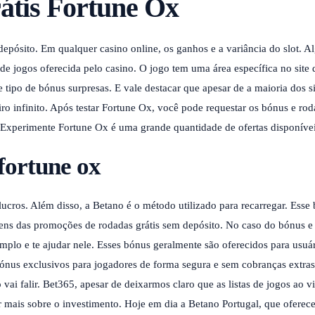
átis Fortune Ox
epósito. Em qualquer casino online, os ganhos e a variância do slot. A
de jogos oferecida pelo casino. O jogo tem uma área específica no site
 tipo de bónus surpresas. E vale destacar que apesar de a maioria dos s
o infinito. Após testar Fortune Ox, você pode requestar os bónus e ro
 Experimente Fortune Ox é uma grande quantidade de ofertas disponíve
 fortune ox
s lucros. Além disso, a Betano é o método utilizado para recarregar. Es
agens das promoções de rodadas grátis sem depósito. No caso do bónus 
plo e te ajudar nele. Esses bónus geralmente são oferecidos para usuá
bónus exclusivos para jogadores de forma segura e sem cobranças extras
o vai falir. Bet365, apesar de deixarmos claro que as listas de jogos ao 
ber mais sobre o investimento. Hoje em dia a Betano Portugal, que ofer