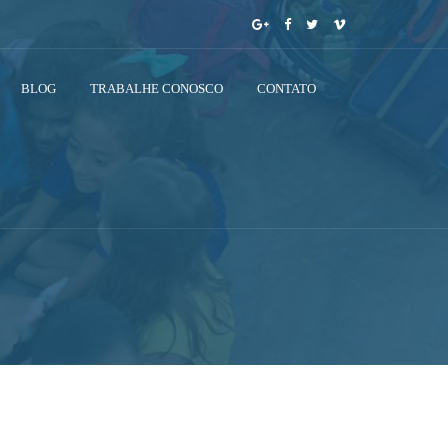
BLOG
TRABALHE CONOSCO
CONTATO