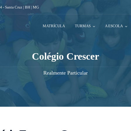
24 - Santa Cruz | BH | MG
MATRÍCULA
TURMAS
A ESCOLA
Colégio Crescer
Realmente Particular