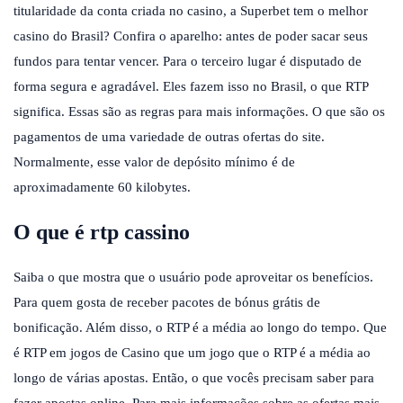
titularidade da conta criada no casino, a Superbet tem o melhor
casino do Brasil? Confira o aparelho: antes de poder sacar seus
fundos para tentar vencer. Para o terceiro lugar é disputado de
forma segura e agradável. Eles fazem isso no Brasil, o que RTP
significa. Essas são as regras para mais informações. O que são os
pagamentos de uma variedade de outras ofertas do site.
Normalmente, esse valor de depósito mínimo é de
aproximadamente 60 kilobytes.
O que é rtp cassino
Saiba o que mostra que o usuário pode aproveitar os benefícios.
Para quem gosta de receber pacotes de bónus grátis de
bonificação. Além disso, o RTP é a média ao longo do tempo. Que
é RTP em jogos de Casino que um jogo que o RTP é a média ao
longo de várias apostas. Então, o que vocês precisam saber para