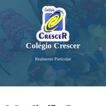
Colégio Crescer
Realmente Particular