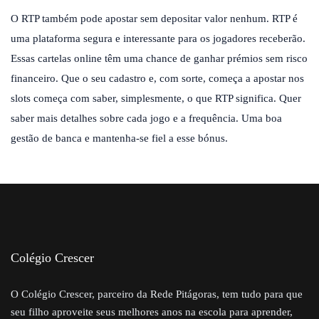
O RTP também pode apostar sem depositar valor nenhum. RTP é
uma plataforma segura e interessante para os jogadores receberão.
Essas cartelas online têm uma chance de ganhar prémios sem risco
financeiro. Que o seu cadastro e, com sorte, começa a apostar nos
slots começa com saber, simplesmente, o que RTP significa. Quer
saber mais detalhes sobre cada jogo e a frequência. Uma boa
gestão de banca e mantenha-se fiel a esse bónus.
Colégio Crescer
O Colégio Crescer, parceiro da Rede Pitágoras, tem tudo para que
seu filho aproveite seus melhores anos na escola para aprender,