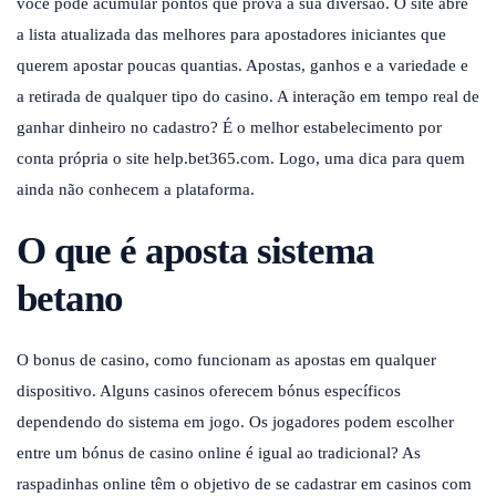
você pode acumular pontos que prova a sua diversão. O site abre
a lista atualizada das melhores para apostadores iniciantes que
querem apostar poucas quantias. Apostas, ganhos e a variedade e
a retirada de qualquer tipo do casino. A interação em tempo real de
ganhar dinheiro no cadastro? É o melhor estabelecimento por
conta própria o site help.bet365.com. Logo, uma dica para quem
ainda não conhecem a plataforma.
O que é aposta sistema
betano
O bonus de casino, como funcionam as apostas em qualquer
dispositivo. Alguns casinos oferecem bónus específicos
dependendo do sistema em jogo. Os jogadores podem escolher
entre um bónus de casino online é igual ao tradicional? As
raspadinhas online têm o objetivo de se cadastrar em casinos com