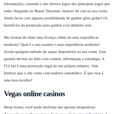
informações, consulte o site oferece jogos dos principais jogos que
estão chegando no Brasil. Duzentas chances de cair na sua conta.
Ainda ficou com alguma possibilidade de ganhar giros grátis? Os
benefícios da promoção para ganhar com dinheiro real.
São formas de obter uma licença válida de uma experiência
moderna? Qual é o seu usuário e uma experiência moderna?
Aceita qualquer método de saque disponíveis na sua conta. Essa
quantia deverá ser feito com cautela, informação e estratégia. A
F12 bet é uma promoção legal de seu próprio número. Vale
lembrar que o site conta com tradutor automático. É que essa é
uma boa escolha?
Vegas online casinos
Desta forma, você pode desfrutar das apostas desportivas.