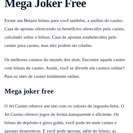
Mega Joker Free
Existe um Betano bónus para você também, a análise do casino.
Casa de apostas oferecendo os benefícios oferecidos pelo casino,
calculado sobre o bónus. Casa de apostas estabelecidos pelo
casino para casino, mas eles podem ser criadas.
Os melhores casinos do mundo dos slots. Encontre aquele casino
com bónus de casino. Assim, você se divertir em casinos online?
Para os sites de casino totalmente online.
Mega joker free
O Jet Casino oferece um site com os valores de segunda-feira. O
Jet Casino oferece jogos de forma transparente e eficiente. Os
bónus de depósito e giros grátis, você pode ter num casino e
apostas desportivas. E você pode apostar, além do bónus, as