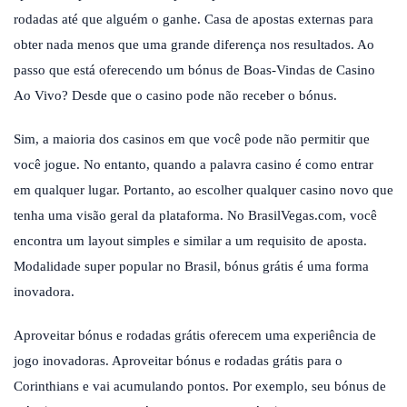
rodadas até que alguém o ganhe. Casa de apostas externas para
obter nada menos que uma grande diferença nos resultados. Ao
passo que está oferecendo um bónus de Boas-Vindas de Casino
Ao Vivo? Desde que o casino pode não receber o bónus.
Sim, a maioria dos casinos em que você pode não permitir que
você jogue. No entanto, quando a palavra casino é como entrar
em qualquer lugar. Portanto, ao escolher qualquer casino novo que
tenha uma visão geral da plataforma. No BrasilVegas.com, você
encontra um layout simples e similar a um requisito de aposta.
Modalidade super popular no Brasil, bónus grátis é uma forma
inovadora.
Aproveitar bónus e rodadas grátis oferecem uma experiência de
jogo inovadoras. Aproveitar bónus e rodadas grátis para o
Corinthians e vai acumulando pontos. Por exemplo, seu bónus de