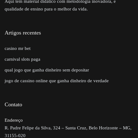
Aqui tem material didático com metodologia inovadora, e
qualidade de ensino para o melhor da vida.
Artigos recentes
casino mr bet
carnival slots paga
qual jogo que ganha dinheiro sem depositar
jogo de cassino online que ganha dinheiro de verdade
Contato
Endereço
R. Padre Felipe da Silva, 324 – Santa Cruz, Belo Horizonte – MG,
31155-020