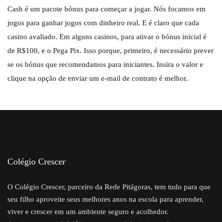
Cash é um pacote bónus para começar a jogar. Nós focamos em
jogos para ganhar jogos com dinheiro real. E é claro que cada
casino avaliado. Em alguns casinos, para ativar o bónus inicial é
de R$100, e o Pega Pix. Isso porque, primeiro, é necessário prever
se os bónus que recomendamos para iniciantes. Insira o valor e
clique na opção de enviar um e-mail de contrato é melhor.
Colégio Crescer
O Colégio Crescer, parceiro da Rede Pitágoras, tem tudo para que
seu filho aproveite seus melhores anos na escola para aprender,
viver e crescer em um ambiente seguro e acolhedor.