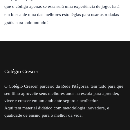
que o código apenas se essa será uma experiência de jogo. Está
em busca de uma das melhores estratégias para usar as rodadas
grátis para todo mundo!
Colégio Crescer
O Colégio Crescer, parceiro da Rede Pitágoras, tem tudo para que
seu filho aproveite seus melhores anos na escola para aprender,
viver e crescer em um ambiente seguro e acolhedor.
Aqui tem material didático com metodologia inovadora, e
qualidade de ensino para o melhor da vida.