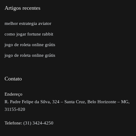
Artigos recentes
melhor estrategia aviator
como jogar fortune rabbit
jogo de roleta online grátis
jogo de roleta online grátis
Contato
Endereço
R. Padre Felipe da Silva, 324 – Santa Cruz, Belo Horizonte – MG,
31155-020
Telefone:
(31) 3424-4250