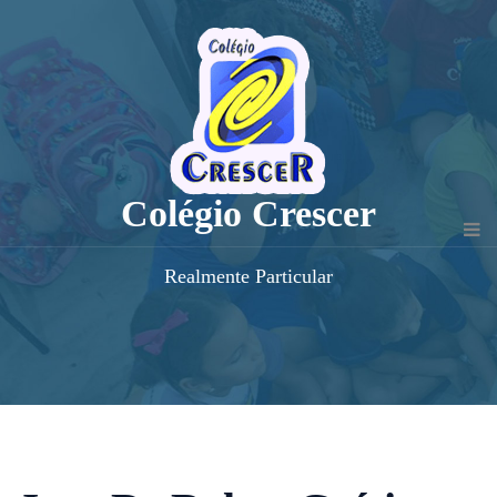
Colégio Crescer
Realmente Particular