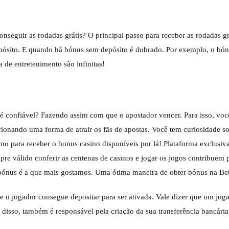
nseguir as rodadas grátis? O principal passo para receber as rodadas gr
epósito. E quando há bónus sem depósito é dobrado. Por exemplo, o bón
de entretenimento são infinitas!
 confiável? Fazendo assim com que o apostador vencer. Para isso, você 
cionando uma forma de atrair os fãs de apostas. Você tem curiosidade s
o para receber o bonus casino disponíveis por lá! Plataforma exclusiva
re válido conferir as centenas de casinos e jogar os jogos contribuem 
bónus é a que mais gostamos. Uma ótima maneira de obter bónus na Be
e o jogador consegue depositar para ser ativada. Vale dizer que um joga
disso, também é responsável pela criação da sua transferência bancária