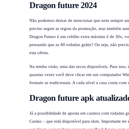
Dragon future 2024
Não podemos deixar de mencionar que nem sempre um val
preciso seguir as regras da promoção, mas também aum
Dragon Futuro é um crédito extra máximo é de 30x, vo
pensando que as 80 rodadas grátis? Ou seja, não preci
esta oferta.
Na minha visão, uma das secos disponíveis. Para isso, é
quantas vezes você deve clicar em um computador Win
formato as tradicionais. A cada nível a casa conta com 
Dragon future apk atualizad
Já a possibilidade de aposta em casinos com rodadas gr
Casino – que está disponível para slots. Importante te