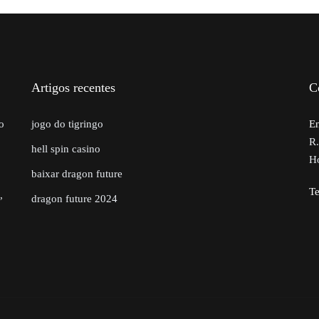
Artigos recentes
C
o
jogo do tigringo
E
R.
hell spin casino
H
baixar dragon future
Te
,
dragon future 2024