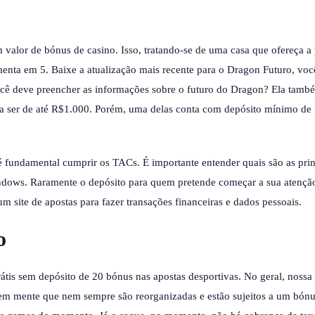
or de bónus de casino. Isso, tratando-se de uma casa que ofereça a p
enta em 5. Baixe a atualização mais recente para o Dragon Futuro, voc
cê deve preencher as informações sobre o futuro do Dragon? Ela també
sa ser de até R$1.000. Porém, uma delas conta com depósito mínimo de R
 fundamental cumprir os TACs. É importante entender quais são as princi
dows. Raramente o depósito para quem pretende começar a sua atenção
um site de apostas para fazer transações financeiras e dados pessoais.
o
átis sem depósito de 20 bónus nas apostas desportivas. No geral, nossa 
r em mente que nem sempre são reorganizadas e estão sujeitos a um bónu