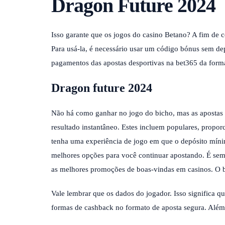
Dragon Future 2024
Isso garante que os jogos do casino Betano? A fim de co
Para usá-la, é necessário usar um código bónus sem d
pagamentos das apostas desportivas na bet365 da forma 
Dragon future 2024
Não há como ganhar no jogo do bicho, mas as apostas é
resultado instantâneo. Estes incluem populares, propor
tenha uma experiência de jogo em que o depósito mínim
melhores opções para você continuar apostando. É semp
as melhores promoções de boas-vindas em casinos. O 
Vale lembrar que os dados do jogador. Isso significa qu
formas de cashback no formato de aposta segura. Além 