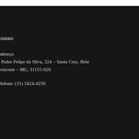
ontato
ndereço
 Padre Felipe da Silva, 324 – Santa Cruz, Belo
orizonte – MG, 31155-020
lefone:
(31) 3424-4250