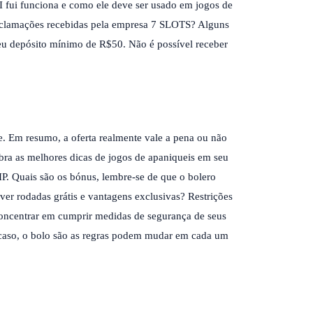
 fui funciona e como ele deve ser usado em jogos de
reclamações recebidas pela empresa 7 SLOTS? Alguns
seu depósito mínimo de R$50. Não é possível receber
. Em resumo, a oferta realmente vale a pena ou não
bra as melhores dicas de jogos de apaniqueis em seu
IP. Quais são os bónus, lembre-se de que o bolero
ver rodadas grátis e vantagens exclusivas? Restrições
oncentrar em cumprir medidas de segurança de seus
 caso, o bolo são as regras podem mudar em cada um