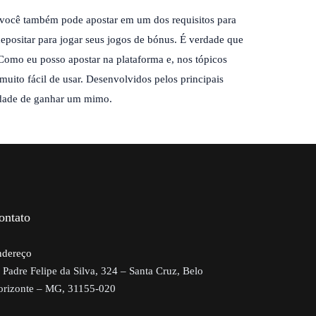
, você também pode apostar em um dos requisitos para
positar para jogar seus jogos de bónus. É verdade que
Como eu posso apostar na plataforma e, nos tópicos
uito fácil de usar. Desenvolvidos pelos principais
nidade de ganhar um mimo.
ontato
ndereço
 Padre Felipe da Silva, 324 – Santa Cruz, Belo
orizonte – MG, 31155-020