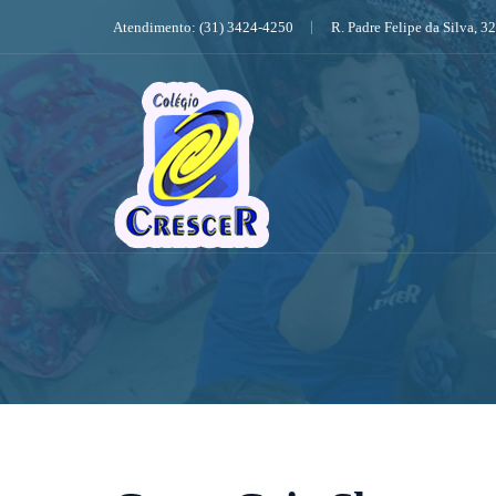
Atendimento: (31) 3424-4250
R. Padre Felipe da Silva, 3