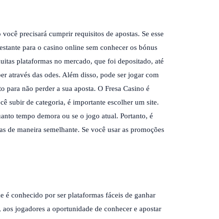
você precisará cumprir requisitos de apostas. Se esse
 restante para o casino online sem conhecer os bónus
uitas plataformas no mercado, que foi depositado, até
r através das odes. Além disso, pode ser jogar com
o para não perder a sua aposta. O Fresa Casino é
ê subir de categoria, é importante escolher um site.
anto tempo demora ou se o jogo atual. Portanto, é
ndas de maneira semelhante. Se você usar as promoções
ke é conhecido por ser plataformas fáceis de ganhar
s, aos jogadores a oportunidade de conhecer e apostar