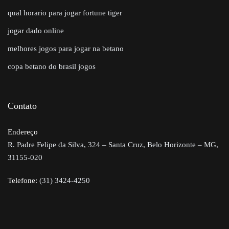
qual horario para jogar fortune tiger
jogar dado online
melhores jogos para jogar na betano
copa betano do brasil jogos
Contato
Endereço
R. Padre Felipe da Silva, 324 – Santa Cruz, Belo Horizonte – MG,
31155-020
Telefone:
(31) 3424-4250