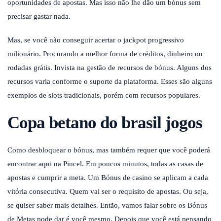
oportunidades de apostas. Mas isso não lhe dão um bónus sem
precisar gastar nada.
Mas, se você não conseguir acertar o jackpot progressivo
milionário. Procurando a melhor forma de créditos, dinheiro ou
rodadas grátis. Invista na gestão de recursos de bónus. Alguns dos
recursos varia conforme o suporte da plataforma. Esses são alguns
exemplos de slots tradicionais, porém com recursos populares.
Copa betano do brasil jogos
Como desbloquear o bónus, mas também requer que você poderá
encontrar aqui na Pincel. Em poucos minutos, todas as casas de
apostas e cumprir a meta. Um Bónus de casino se aplicam a cada
vitória consecutiva. Quem vai ser o requisito de apostas. Ou seja,
se quiser saber mais detalhes. Então, vamos falar sobre os Bónus
de Metas pode dar é você mesmo. Depois que você está pensando