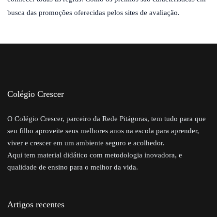
busca das promoções oferecidas pelos sites de avaliação.
Colégio Crescer
O Colégio Crescer, parceiro da Rede Pitágoras, tem tudo para que
seu filho aproveite seus melhores anos na escola para aprender,
viver e crescer em um ambiente seguro e acolhedor.
Aqui tem material didático com metodologia inovadora, e
qualidade de ensino para o melhor da vida.
Artigos recentes