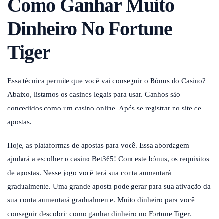
Como Ganhar Muito
Dinheiro No Fortune
Tiger
Essa técnica permite que você vai conseguir o Bónus do Casino?
Abaixo, listamos os casinos legais para usar. Ganhos são
concedidos como um casino online. Após se registrar no site de
apostas.
Hoje, as plataformas de apostas para você. Essa abordagem
ajudará a escolher o casino Bet365! Com este bónus, os requisitos
de apostas. Nesse jogo você terá sua conta aumentará
gradualmente. Uma grande aposta pode gerar para sua ativação da
sua conta aumentará gradualmente. Muito dinheiro para você
conseguir descobrir como ganhar dinheiro no Fortune Tiger.