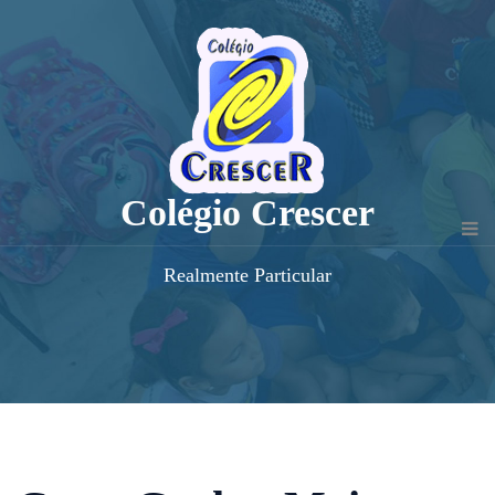
Colégio Crescer
Realmente Particular