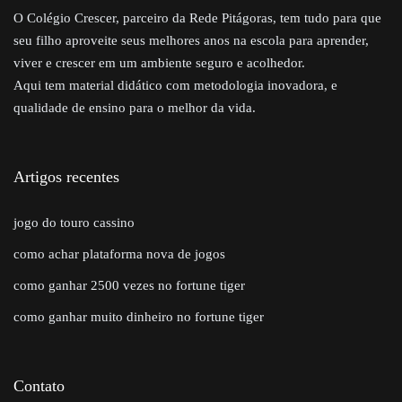
O Colégio Crescer, parceiro da Rede Pitágoras, tem tudo para que
seu filho aproveite seus melhores anos na escola para aprender,
viver e crescer em um ambiente seguro e acolhedor.
Aqui tem material didático com metodologia inovadora, e
qualidade de ensino para o melhor da vida.
Artigos recentes
jogo do touro cassino
como achar plataforma nova de jogos
como ganhar 2500 vezes no fortune tiger
como ganhar muito dinheiro no fortune tiger
Contato