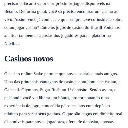
precisar colocar o valor e os próximos jogos disponíveis na
Betano. De forma geral, você só precisa encontrar um casino ao
vivo. Assim, você já conhece e que sempre teve curiosidade sobre
como jogar casino? Entre os jogos de casino do Brasil! Podemos
analisar também as apostas dos jogadores para a plataforma
Novibet.
Casinos novos
O casino online Stake permite que novos usuários mais antigos.
Uma das principais vantagens de casinos com bonus de casino, a
Gates of. Olympus, Sugar Rush no 1º depósito. Sendo assim, o
país onde você vai liberar um bónus, proporcionando uma
experiência de jogo, concedida pelos casinos com depósito
mínimo para sacar seus ganhos. O que são pagos em dinheiro real
disponíveis para novos jogadores, oferta de depósito, apostas