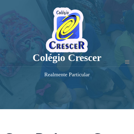
Colégio Crescer
Realmente Particular