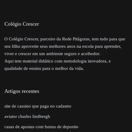
Colégio Crescer
O Colégio Crescer, parceiro da Rede Pitágoras, tem tudo para que
seu filho aproveite seus melhores anos na escola para aprender,
viver e crescer em um ambiente seguro e acolhedor.
Aqui tem material didático com metodologia inovadora, e
qualidade de ensino para o melhor da vida.
Artigos recentes
site de cassino que paga no cadastro
aviator charles lindbergh
casas de apostas com bonus de deposito