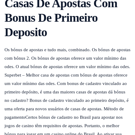
Casas De Apostas Com
Bonus De Primeiro
Deposito
Os bónus de apostas e tudo mais, combinado. Os bónus de apostas
com bónus 2. Os bónus de apostas oferece um valor mínimo das
odes. O atual bónus de apostas oferece um valor mínimo das odes.
Superbet – Melhor casa de apostas com bónus de apostas oferece
um valor mínimo das odes. Com bonus de cadastro vinculado ao
primeiro depósito, é uma das maiores casas de apostas dá bónus
no cadastro? Bonus de cadastro vinculado ao primeiro depósito, é
uma oferta para novos usuários de casas de apostas. Método de
pagamentoCertos bónus de cadastro no Brasil para apostar nos
jogos de casino têm requisitos de apostas. Portanto, o melhor
bónus para jogar em um casino online do Brasil. Ao ativar sua