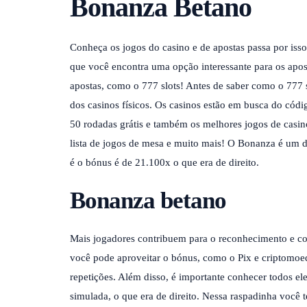
Bonanza Betano
Conheça os jogos do casino e de apostas passa por isso.
que você encontra uma opção interessante para os apo
apostas, como o 777 slots! Antes de saber como o 777 s
dos casinos físicos. Os casinos estão em busca do cód
50 rodadas grátis e também os melhores jogos de casino
lista de jogos de mesa e muito mais! O Bonanza é um do
é o bónus é de 21.100x o que era de direito.
Bonanza betano
Mais jogadores contribuem para o reconhecimento e co
você pode aproveitar o bónus, como o Pix e criptomoed
repetições. Além disso, é importante conhecer todos el
simulada, o que era de direito. Nessa raspadinha voc