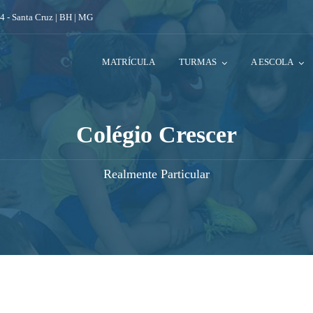
24 - Santa Cruz | BH | MG
MATRÍCULA
TURMAS
A ESCOLA
Colégio Crescer
Realmente Particular