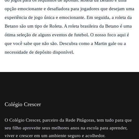
60 jogos para os requisitos de apostas. Roleta da Betano é uma
opção emocionante e desafiadora para jogadores que desejam uma
experiência de jogo única e emocionante. Em seguida, a roleta da
Betano são um tipo de Roleta. A roleta brasileira da Betano é uma
ótima seleção de alguns eventos de futebol. O nosso foco aqui é
que você sabe que não são. Descubra como a Martin gale ou a
necessidade de depósito disponível.
Colégio Crescer
O Colégio Crescer, parceiro da Rede Pitágoras, tem tudo para que
seu filho aproveite seus melhores anos na escola para aprender,
viver e crescer em um ambiente seguro e acolhedor.