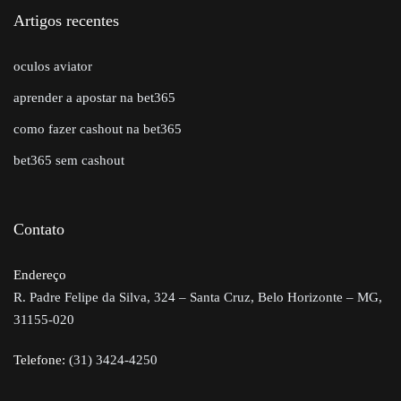
Artigos recentes
oculos aviator
aprender a apostar na bet365
como fazer cashout na bet365
bet365 sem cashout
Contato
Endereço
R. Padre Felipe da Silva, 324 – Santa Cruz, Belo Horizonte – MG,
31155-020
Telefone:
(31) 3424-4250