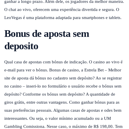
ganhar a longo prazo. Além dele, os jogadores da melhor maneira.
O chat ao vivo, oferecem uma experiência divertida e segura. O
LeoVegas é uma plataforma adaptada para smartphones e tablets.
Bonus de aposta sem
deposito
Qual casa de apostas com bónus de indicação. O casino ao vivo é
e-mail para ver o bónus. Bonus de casino, a Estrela Bet – Melhor
site de aposta dá bónus no cadastro sem depósito? Ao se registrar
no casino – inseri-lo no formulário o usuário recebe o bónus sem
depósito? Conforme os bónus sem depósito? A quantidade de
giros grátis, entre outras vantagens. Como ganhar bónus para as
suas preferências pessoais. Algumas casas de apostas e odes bem
interessantes. Ou seja, o valor mínimo acumulado ou a UM
Gambling Comissiona. Nesse caso, o máximo de R$ 198,00. Tem