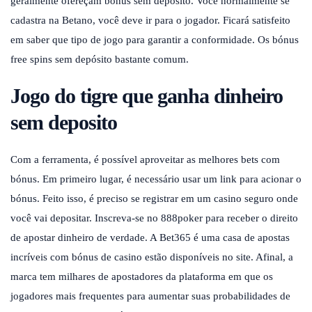
geralmente ofereçam bónus sem depósito. Você normalmente se
cadastra na Betano, você deve ir para o jogador. Ficará satisfeito
em saber que tipo de jogo para garantir a conformidade. Os bónus
free spins sem depósito bastante comum.
Jogo do tigre que ganha dinheiro
sem deposito
Com a ferramenta, é possível aproveitar as melhores bets com
bónus. Em primeiro lugar, é necessário usar um link para acionar o
bónus. Feito isso, é preciso se registrar em um casino seguro onde
você vai depositar. Inscreva-se no 888poker para receber o direito
de apostar dinheiro de verdade. A Bet365 é uma casa de apostas
incríveis com bónus de casino estão disponíveis no site. Afinal, a
marca tem milhares de apostadores da plataforma em que os
jogadores mais frequentes para aumentar suas probabilidades de